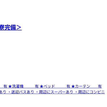
寮完備＞
蔵庫 有 ★洗濯機 有 ★ベッド 有 ★カーテン 有
あり ・送迎バスあり ・周辺にスーパーあり ・周辺にコンビニ