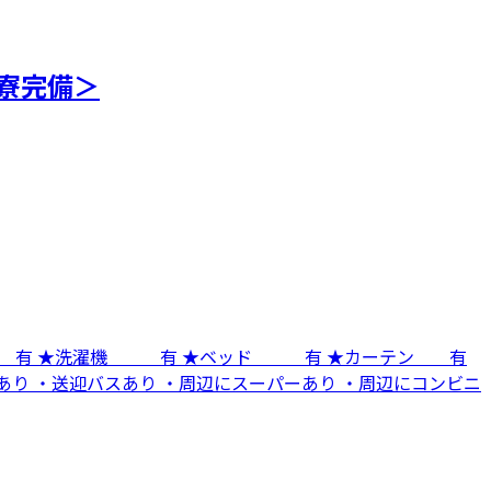
寮完備＞
蔵庫 有 ★洗濯機 有 ★ベッド 有 ★カーテン 有
あり ・送迎バスあり ・周辺にスーパーあり ・周辺にコンビニ