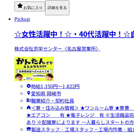
お気に入り
詳細を見る
Pickup
☆女性活躍中！☆・40代活躍中！☆
株式会社京栄センター〈名古屋営業所〉
時給1,350円〜1,822円
愛知県 岡崎市
職業紹介・契約社員
＜寮・住み込み情報＞ ★ワンルーム寮 ★
★エアコン 有 ★電子レンジ 有 ※生活備品完
あり ※配属寮によります 一人暮らしスタートの
製造スタッフ · 工場スタッフ・工場内作業 · 