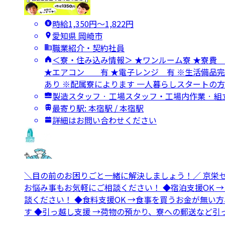
時給1,350円〜1,822円
愛知県 岡崎市
職業紹介・契約社員
＜寮・住み込み情報＞ ★ワンルーム寮 ★
★エアコン 有 ★電子レンジ 有 ※生活備品完
あり ※配属寮によります 一人暮らしスタートの
製造スタッフ · 工場スタッフ・工場内作業 · 
最寄り駅: 本宿駅 / 本宿駅
詳細はお問い合わせください
＼目の前のお困りごと一緒に解決しましょう！／ 京栄
お悩み事もお気軽にご相談ください！ ◆宿泊支援OK 
談ください！ ◆食料支援OK →食事を買うお金が無い
す ◆引っ越し支援 →荷物の預かり、寮への郵送など引