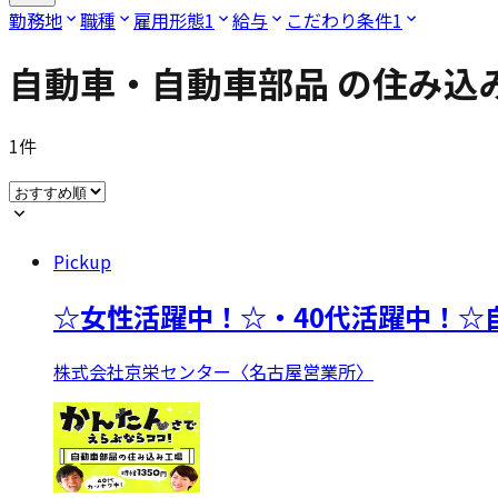
勤務地
職種
雇用形態
1
給与
こだわり条件
1
自動車・自動車部品
の住み込
1
件
Pickup
☆女性活躍中！☆・40代活躍中！☆
株式会社京栄センター〈名古屋営業所〉