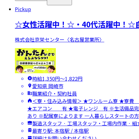
Pickup
☆女性活躍中！☆・40代活躍中！☆
株式会社京栄センター〈名古屋営業所〉
時給1,350円〜1,822円
愛知県 岡崎市
職業紹介・契約社員
＜寮・住み込み情報＞ ★ワンルーム寮 ★
★エアコン 有 ★電子レンジ 有 ※生活備品完
あり ※配属寮によります 一人暮らしスタートの
製造スタッフ · 工場スタッフ・工場内作業 · 
最寄り駅: 本宿駅 / 本宿駅
詳細はお問い合わせください