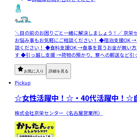
＼目の前のお困りごと一緒に解決しましょう！／ 京栄
お悩み事もお気軽にご相談ください！ ◆宿泊支援OK 
談ください！ ◆食料支援OK →食事を買うお金が無い
す ◆引っ越し支援 →荷物の預かり、寮への郵送など引
お気に入り
詳細を見る
Pickup
☆女性活躍中！☆・40代活躍中！☆
株式会社京栄センター〈名古屋営業所〉