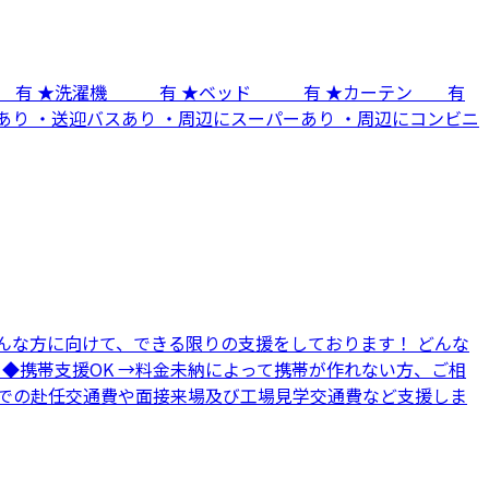
蔵庫 有 ★洗濯機 有 ★ベッド 有 ★カーテン 有
あり ・送迎バスあり ・周辺にスーパーあり ・周辺にコンビニ
んな方に向けて、できる限りの支援をしております！ どんな
 ◆携帯支援OK →料金未納によって携帯が作れない方、ご相
地までの赴任交通費や面接来場及び工場見学交通費など支援しま