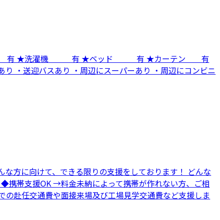
蔵庫 有 ★洗濯機 有 ★ベッド 有 ★カーテン 有
あり ・送迎バスあり ・周辺にスーパーあり ・周辺にコンビニ
んな方に向けて、できる限りの支援をしております！ どんな
 ◆携帯支援OK →料金未納によって携帯が作れない方、ご相
地までの赴任交通費や面接来場及び工場見学交通費など支援しま