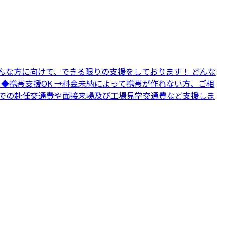
んな方に向けて、できる限りの支援をしております！ どんな
 ◆携帯支援OK →料金未納によって携帯が作れない方、ご相
地までの赴任交通費や面接来場及び工場見学交通費など支援しま