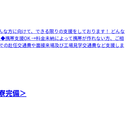
んな方に向けて、できる限りの支援をしております！ どんな
 ◆携帯支援OK →料金未納によって携帯が作れない方、ご相
地までの赴任交通費や面接来場及び工場見学交通費など支援しま
寮完備＞