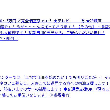
寮費 0～5万円 ※完全個室寮です！ ★テレビ 有 ★冷
備です！ ※ぜ～～～んぶ揃っております！ 【その他】 ・食堂
方も大歓迎です！ 初期費用0円だから、ご安心くださいませ！
組立・組付け
センターでは 「工場で仕事を始めたい！でも困りごとが…」 そ
→ネカフェ暮らし、入寮までに退居する方への宿泊支援します！
方、前払いまでの食事の補助します！ ◆交通費支援OK →現
っ越しのお手伝いをします！ ※各規定有