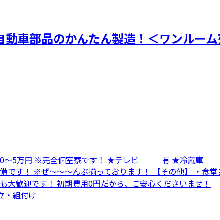
自動車部品のかんたん製造！＜ワンルーム
寮費 0～5万円 ※完全個室寮です！ ★テレビ 有 ★冷
備です！ ※ぜ～～～んぶ揃っております！ 【その他】 ・食堂
方も大歓迎です！ 初期費用0円だから、ご安心くださいませ！
組立・組付け