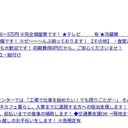
寮費 0～5万円 ※完全個室寮です！ ★テレビ 有 ★冷
備です！ ※ぜ～～～んぶ揃っております！ 【その他】 ・食堂
方も大歓迎です！ 初期費用0円だから、ご安心くださいませ！
組立・組付け
センターでは 「工場で仕事を始めたい！でも困りごとが…」 そ
→ネカフェ暮らし、入寮までに退居する方への宿泊支援します！
方、前払いまでの食事の補助します！ ◆交通費支援OK →現
っ越しのお手伝いをします！ ※各規定有