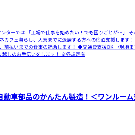
センターでは 「工場で仕事を始めたい！でも困りごとが…」 そ
→ネカフェ暮らし、入寮までに退居する方への宿泊支援します！
方、前払いまでの食事の補助します！ ◆交通費支援OK →現
っ越しのお手伝いをします！ ※各規定有
自動車部品のかんたん製造！＜ワンルーム