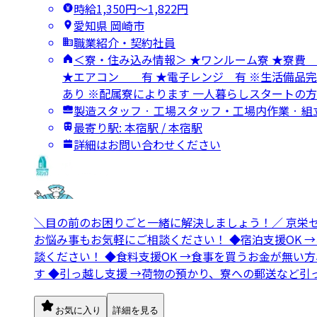
時給1,350円〜1,822円
愛知県 岡崎市
職業紹介・契約社員
＜寮・住み込み情報＞ ★ワンルーム寮 ★
★エアコン 有 ★電子レンジ 有 ※生活備品完
あり ※配属寮によります 一人暮らしスタートの
製造スタッフ · 工場スタッフ・工場内作業 · 
最寄り駅: 本宿駅 / 本宿駅
詳細はお問い合わせください
＼目の前のお困りごと一緒に解決しましょう！／ 京栄
お悩み事もお気軽にご相談ください！ ◆宿泊支援OK 
談ください！ ◆食料支援OK →食事を買うお金が無い
す ◆引っ越し支援 →荷物の預かり、寮への郵送など引
お気に入り
詳細を見る