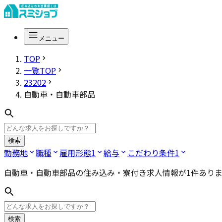
メニュー
TOP
一覧TOP
23202
自動車・自動車部品
検索
勤務地
職種
雇用形態
1
給与
こだわり条件
1
自動車・自動車部品
の住み込み・寮付き求人情報が
1
件あり
検索