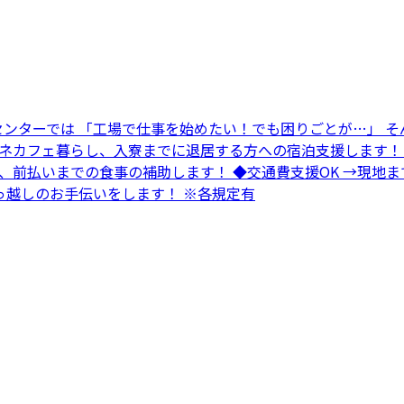
センターでは 「工場で仕事を始めたい！でも困りごとが…」 そ
→ネカフェ暮らし、入寮までに退居する方への宿泊支援します！
方、前払いまでの食事の補助します！ ◆交通費支援OK →現
っ越しのお手伝いをします！ ※各規定有