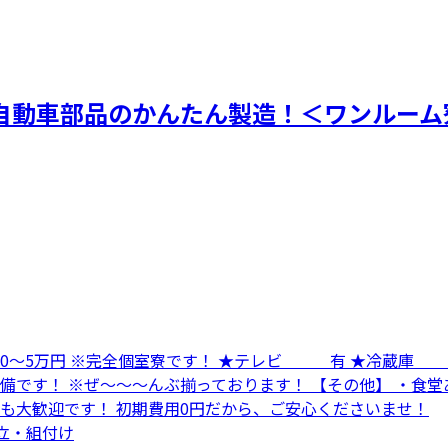
自動車部品のかんたん製造！＜ワンルーム
寮費 0～5万円 ※完全個室寮です！ ★テレビ 有 ★冷
備です！ ※ぜ～～～んぶ揃っております！ 【その他】 ・食堂
方も大歓迎です！ 初期費用0円だから、ご安心くださいませ！
組立・組付け