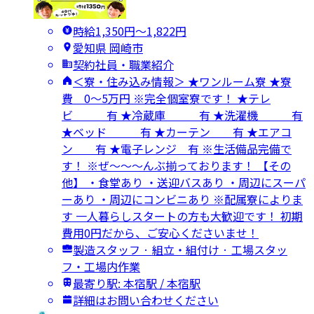
時給1,350円〜1,822円
愛知県 岡崎市
契約社員・職業紹介
＜寮・住み込み情報＞ ★ワンルーム寮 ★寮
費 0～5万円 ※完全個室寮です！ ★テレ
ビ 有 ★冷蔵庫 有 ★洗濯機 有
★ベッド 有 ★カーテン 有 ★エアコ
ン 有 ★電子レンジ 有 ※生活備品完備で
す！ ※ぜ～～～んぶ揃っております！ 【その
他】 ・食堂あり ・送迎バスあり ・周辺にスーパ
ーあり ・周辺にコンビニあり ※配属寮によりま
す 一人暮らしスタートの方も大歓迎です！ 初期
費用0円だから、ご安心くださいませ！
製造スタッフ · 組立・組付け · 工場スタッ
フ・工場内作業
最寄り駅: 本宿駅 / 本宿駅
詳細はお問い合わせください