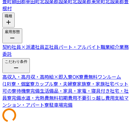
豊町
額田郡幸田町
北設楽郡設楽町
北設楽郡東栄町
北設楽郡豊
根村
職種
雇用形態
契約社員
×
派遣社員
正社員
パート・アルバイト
職業紹介
業務
委託
こだわり条件
高収入・高月収・高時給
×
即入寮OK
寮費無料
ワンルーム
(1R)寮・個室寮
カップル寮・夫婦寮
家族寮・家族社宅
ペット
可の寮
待機寮完備
生活備品・家具・家電・寝具付き
社宅・社
員寮完備
水道・光熱費無料
初期費用不要
引っ越し費用支給
マ
ンション・アパート寮
駐車場完備