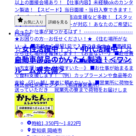
以上の面接会場あり！ 【仕事内容】未経験okのカンタ
ン製造！ 【スピード】当日面接・当日入寮できます！
【サポート】食事支援・宿泊支援など多数！ 【スタッ
お気に入り
詳細を見る
フ】プロのコンサルタントが対応！ あなたのご希望に
合ったお仕事が見つかるはず！ ---------------------------
Pickup
★お困りの方…お任せください！★ 《住む場所がな
い…》 ■応募から最短1日で入寮できます！ ■面接日
☆女性活躍中！☆・40代活躍中！☆
から住む場所を確保します！ 《お金ない…》 ■赴任費
自動車部品のかんたん製造！＜ワン
用１００％サポートします！ ■給料日までのお金がな
い方支援します 《お腹すいた…》 ■お仕事が始まるま
ルーム寮完備＞
で食料支援します！ （例）カップラーメンや食品等の
支給 《引っ越し業者に頼めない…》 ■営業所に荷物を
株式会社京栄センター〈名古屋営業所〉
送っていただき 就業先の寮まで荷物をお届けしま
す！ ※各規定あり
時給1,350円〜1,822円
愛知県 岡崎市