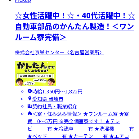
☆女性活躍中！☆・40代活躍中！☆
自動車部品のかんたん製造！＜ワン
ルーム寮完備＞
株式会社京栄センター〈名古屋営業所〉
時給1,350円〜1,822円
愛知県 岡崎市
契約社員・職業紹介
＜寮・住み込み情報＞ ★ワンルーム寮 ★寮
費 0～5万円 ※完全個室寮です！ ★テレ
ビ 有 ★冷蔵庫 有 ★洗濯機 有
★ベッド 有 ★カーテン 有 ★エアコ