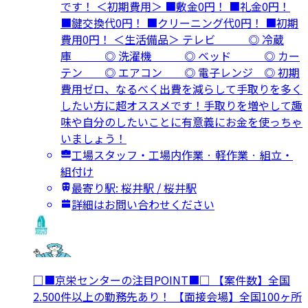
です！ ＜初期費用＞ ■敷金0円！ ■礼金0円！
■鍵交換代0円！ ■クリーニング代0円！ ■初期
費用0円！ ＜生活備品＞ テレビ ◎ 冷蔵
庫 ◎ 洗濯機 ◎ ベッド ◎ カー
テン ◎ エアコン ◎ 電子レンジ ◎ 初期
費用ゼロ、なるべく出費を減らして手取りを多く
したい方に超オススメです！手取りを増やして趣
味や自分のしたいことに有意義にお金を使っちゃ
いましょう！
工場スタッフ・工場内作業 · 軽作業 · 組立・
組付け
最寄り駅: 桜井駅 / 桜井駅
詳細はお問い合わせください
□■京栄センターの注目POINT■□ 【案件数】全国
2.500件以上の勤務先あり！ 【面接会場】全国100ヶ所