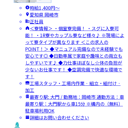
時給1,400円〜
愛知県 岡崎市
正社員
＜寮情報＞ ・個室寮完備！ ・スグに入寮可
能！ ・1R寮やカップル寮など様々♪ ※現場によ
って寮タイプが異なります ＜この求人の
POINT！＞ ◆マニュアル完備なので未経験でも
安心です◎ ◆日勤専属で家庭や趣味との両立も
しやすいです♪ ◆力仕事ほぼなし☆体の負担が
少ないお仕事です！ ◆空調完備で快適な環境で
す！
工場スタッフ・工場内作業 · 組立・組付け ·
加工
最寄り駅: 大門 / 勤務地：岡崎市 通勤方法：車
最寄り駅：大門駅から車15分 ※構内の（無料）
駐車場利用OK
詳細はお問い合わせください