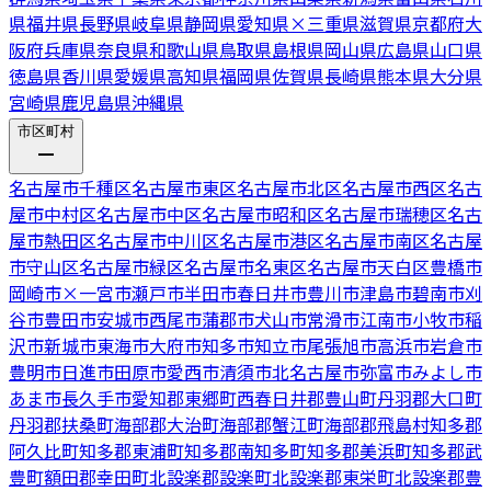
県
福井県
長野県
岐阜県
静岡県
愛知県
×
三重県
滋賀県
京都府
大
阪府
兵庫県
奈良県
和歌山県
鳥取県
島根県
岡山県
広島県
山口県
徳島県
香川県
愛媛県
高知県
福岡県
佐賀県
長崎県
熊本県
大分県
宮崎県
鹿児島県
沖縄県
市区町村
名古屋市千種区
名古屋市東区
名古屋市北区
名古屋市西区
名古
屋市中村区
名古屋市中区
名古屋市昭和区
名古屋市瑞穂区
名古
屋市熱田区
名古屋市中川区
名古屋市港区
名古屋市南区
名古屋
市守山区
名古屋市緑区
名古屋市名東区
名古屋市天白区
豊橋市
岡崎市
×
一宮市
瀬戸市
半田市
春日井市
豊川市
津島市
碧南市
刈
谷市
豊田市
安城市
西尾市
蒲郡市
犬山市
常滑市
江南市
小牧市
稲
沢市
新城市
東海市
大府市
知多市
知立市
尾張旭市
高浜市
岩倉市
豊明市
日進市
田原市
愛西市
清須市
北名古屋市
弥富市
みよし市
あま市
長久手市
愛知郡東郷町
西春日井郡豊山町
丹羽郡大口町
丹羽郡扶桑町
海部郡大治町
海部郡蟹江町
海部郡飛島村
知多郡
阿久比町
知多郡東浦町
知多郡南知多町
知多郡美浜町
知多郡武
豊町
額田郡幸田町
北設楽郡設楽町
北設楽郡東栄町
北設楽郡豊