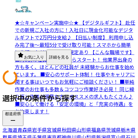
★☆キャンペーン実施中☆★ 【デジタルギフト】 赴任
での新規ご入社の方に！入社日に現金化可能なデジタ
ルギフトで2万円分支給♪ 【日払い制度】 利用申し込
み完了後～最短5分で受け取り可能！スマホから簡単
に申請いただけます！※規定あり 【こんな職場です】
お気に入り
詳細を見る
■約8割の社員が未経験からスタート！ 他業界出身の
方も多く、ほとんどの社員が 未経験からお仕事を始め
ています。 ■安心のサポート体制！ 仕事やキャリアに
関する事はいつでもお気軽にご相談ください！ ■単純
作業のお仕事も多数＆コツコツ作業好き必見！ 同じ繰
選択中の条件から探す
り返し作業が得意な方にオススメの求人もたくさん♪
■安心して働ける「安定の環境」と「充実の待遇」を
お約束します！
都道府県
北海道
青森県
岩手県
宮城県
秋田県
山形県
福島県
茨城県
栃木県
群馬県
埼玉県
千葉県
東京都
神奈川県
山梨県
新潟県
富山県
石川