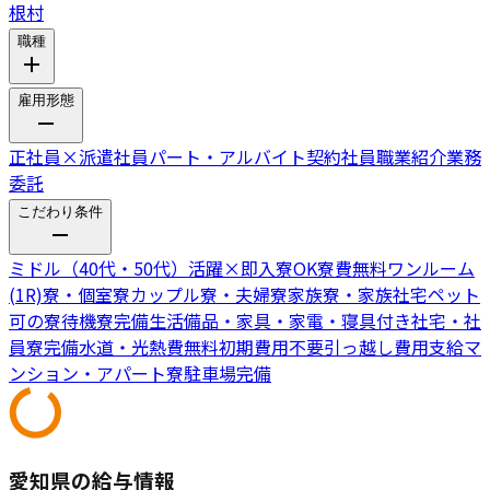
根村
職種
雇用形態
正社員
×
派遣社員
パート・アルバイト
契約社員
職業紹介
業務
委託
こだわり条件
ミドル（40代・50代）活躍
×
即入寮OK
寮費無料
ワンルーム
(1R)寮・個室寮
カップル寮・夫婦寮
家族寮・家族社宅
ペット
可の寮
待機寮完備
生活備品・家具・家電・寝具付き
社宅・社
員寮完備
水道・光熱費無料
初期費用不要
引っ越し費用支給
マ
ンション・アパート寮
駐車場完備
愛知県の給与情報