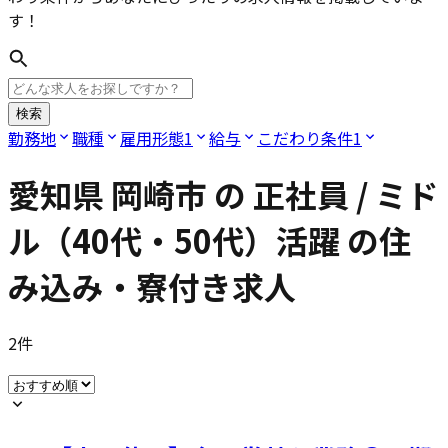
す！
検索
勤務地
職種
雇用形態
1
給与
こだわり条件
1
愛知県 岡崎市
の
正社員 / ミド
ル（40代・50代）活躍
の住
み込み・寮付き求人
2
件