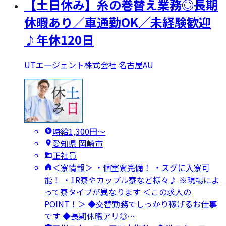
【土日休み】糸の巻替え業務◎長期
休暇あり／車通勤OK／未経験歓迎
♪年休120日
UTエージェント株式会社 名古屋AU
時給1,300円〜
愛知県 岡崎市
正社員
＜寮情報＞ ・個室寮完備！ ・スグに入寮可
能！ ・1R寮やカップル寮など様々♪ ※現場によ
って寮タイプが異なります ＜この求人の
POINT！＞ ◆交替勤務でしっかり稼げるお仕事
です ◆長期休暇アリ◎…