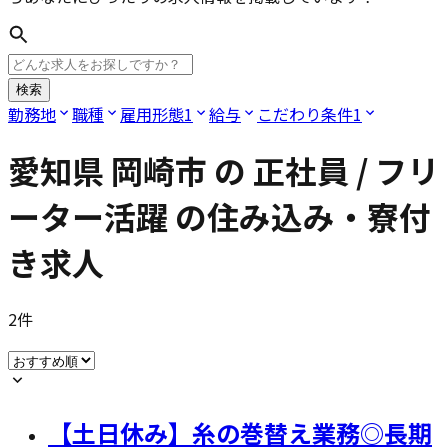
検索
勤務地
職種
雇用形態
1
給与
こだわり条件
1
愛知県 岡崎市
の
正社員 / フリ
ーター活躍
の住み込み・寮付
き求人
2
件
【土日休み】糸の巻替え業務◎長期