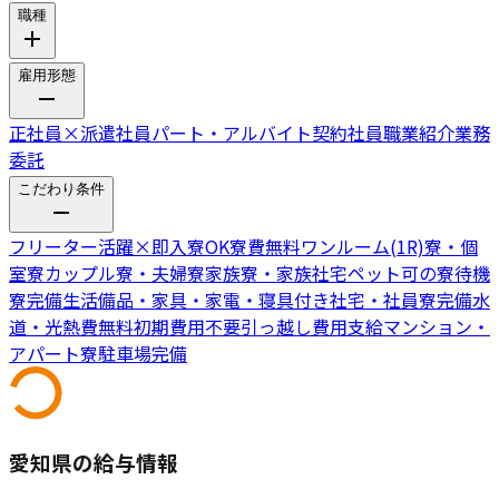
職種
雇用形態
正社員
×
派遣社員
パート・アルバイト
契約社員
職業紹介
業務
委託
こだわり条件
フリーター活躍
×
即入寮OK
寮費無料
ワンルーム(1R)寮・個
室寮
カップル寮・夫婦寮
家族寮・家族社宅
ペット可の寮
待機
寮完備
生活備品・家具・家電・寝具付き
社宅・社員寮完備
水
道・光熱費無料
初期費用不要
引っ越し費用支給
マンション・
アパート寮
駐車場完備
愛知県の給与情報