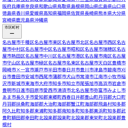
阪府
兵庫県
奈良県
和歌山県
鳥取県
島根県
岡山県
広島県
山口県
徳島県
香川県
愛媛県
高知県
福岡県
佐賀県
長崎県
熊本県
大分県
宮崎県
鹿児島県
沖縄県
市区町村
名古屋市千種区
名古屋市東区
名古屋市北区
名古屋市西区
名古
屋市中村区
名古屋市中区
名古屋市昭和区
名古屋市瑞穂区
名古
屋市熱田区
名古屋市中川区
名古屋市港区
名古屋市南区
名古屋
市守山区
名古屋市緑区
名古屋市名東区
名古屋市天白区
豊橋市
岡崎市
×
一宮市
瀬戸市
半田市
春日井市
豊川市
津島市
碧南市
刈
谷市
豊田市
安城市
西尾市
蒲郡市
犬山市
常滑市
江南市
小牧市
稲
沢市
新城市
東海市
大府市
知多市
知立市
尾張旭市
高浜市
岩倉市
豊明市
日進市
田原市
愛西市
清須市
北名古屋市
弥富市
みよし市
あま市
長久手市
愛知郡東郷町
西春日井郡豊山町
丹羽郡大口町
丹羽郡扶桑町
海部郡大治町
海部郡蟹江町
海部郡飛島村
知多郡
阿久比町
知多郡東浦町
知多郡南知多町
知多郡美浜町
知多郡武
豊町
額田郡幸田町
北設楽郡設楽町
北設楽郡東栄町
北設楽郡豊
根村