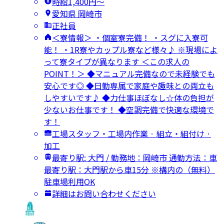
時給1,400円〜
愛知県 岡崎市
正社員
＜寮情報＞ ・個室寮完備！ ・スグに入寮可
能！ ・1R寮やカップル寮など様々♪ ※現場によ
って寮タイプが異なります ＜この求人の
POINT！＞ ◆マニュアル完備なので未経験でも
安心です◎ ◆日勤専属で家庭や趣味との両立も
しやすいです♪ ◆力仕事ほぼなし☆体の負担が
少ないお仕事です！ ◆空調完備で快適な環境で
す！
工場スタッフ・工場内作業 · 組立・組付け ·
加工
最寄り駅: 大門 / 勤務地：岡崎市 通勤方法：車
最寄り駅：大門駅から車15分 ※構内の（無料）
駐車場利用OK
詳細はお問い合わせください