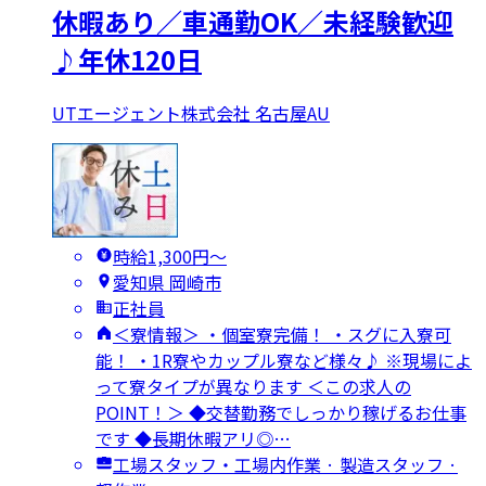
休暇あり／車通勤OK／未経験歓迎
♪年休120日
UTエージェント株式会社 名古屋AU
時給1,300円〜
愛知県 岡崎市
正社員
＜寮情報＞ ・個室寮完備！ ・スグに入寮可
能！ ・1R寮やカップル寮など様々♪ ※現場によ
って寮タイプが異なります ＜この求人の
POINT！＞ ◆交替勤務でしっかり稼げるお仕事
です ◆長期休暇アリ◎…
工場スタッフ・工場内作業 · 製造スタッフ ·