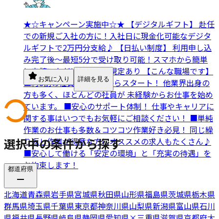
★☆キャンペーン実施中☆★ 【デジタルギフト】 赴任
での新規ご入社の方に！入社日に現金化可能なデジタ
ルギフトで2万円分支給♪ 【日払い制度】 利用申し込
み完了後～最短5分で受け取り可能！スマホから簡単
に申請いただけます！※規定あり 【こんな職場です】
お気に入り
詳細を見る
■約8割の社員が未経験からスタート！ 他業界出身の
方も多く、ほとんどの社員が 未経験からお仕事を始め
ています。 ■安心のサポート体制！ 仕事やキャリアに
関する事はいつでもお気軽にご相談ください！ ■単純
作業のお仕事も多数＆コツコツ作業好き必見！ 同じ繰
選択中の条件から探す
り返し作業が得意な方にオススメの求人もたくさん♪
■安心して働ける「安定の環境」と「充実の待遇」を
お約束します！
都道府県
北海道
青森県
岩手県
宮城県
秋田県
山形県
福島県
茨城県
栃木県
群馬県
埼玉県
千葉県
東京都
神奈川県
山梨県
新潟県
富山県
石川
県
福井県
長野県
岐阜県
静岡県
愛知県
×
三重県
滋賀県
京都府
大