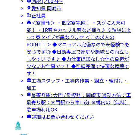
時給1,400円〜
愛知県 岡崎市
正社員
＜寮情報＞ ・個室寮完備！ ・スグに入寮可
能！ ・1R寮やカップル寮など様々♪ ※現場によ
って寮タイプが異なります ＜この求人の
POINT！＞ ◆マニュアル完備なので未経験でも
安心です◎ ◆日勤専属で家庭や趣味との両立も
しやすいです♪ ◆力仕事ほぼなし☆体の負担が
少ないお仕事です！ ◆空調完備で快適な環境で
す！
工場スタッフ・工場内作業 · 組立・組付け ·
加工
最寄り駅: 大門 / 勤務地：岡崎市 通勤方法：車
最寄り駅：大門駅から車15分 ※構内の（無料）
駐車場利用OK
詳細はお問い合わせください