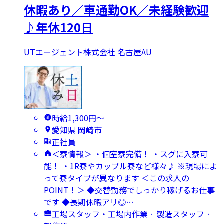
休暇あり／車通勤OK／未経験歓迎
♪年休120日
UTエージェント株式会社 名古屋AU
時給1,300円〜
愛知県 岡崎市
正社員
＜寮情報＞ ・個室寮完備！ ・スグに入寮可
能！ ・1R寮やカップル寮など様々♪ ※現場によ
って寮タイプが異なります ＜この求人の
POINT！＞ ◆交替勤務でしっかり稼げるお仕事
です ◆長期休暇アリ◎…
工場スタッフ・工場内作業 · 製造スタッフ ·