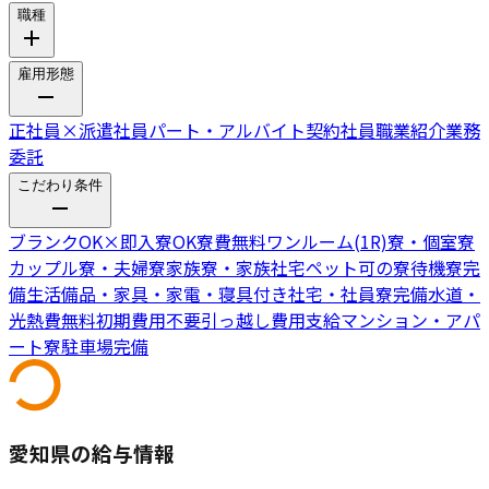
職種
雇用形態
正社員
×
派遣社員
パート・アルバイト
契約社員
職業紹介
業務
委託
こだわり条件
ブランクOK
×
即入寮OK
寮費無料
ワンルーム(1R)寮・個室寮
カップル寮・夫婦寮
家族寮・家族社宅
ペット可の寮
待機寮完
備
生活備品・家具・家電・寝具付き
社宅・社員寮完備
水道・
光熱費無料
初期費用不要
引っ越し費用支給
マンション・アパ
ート寮
駐車場完備
愛知県の給与情報