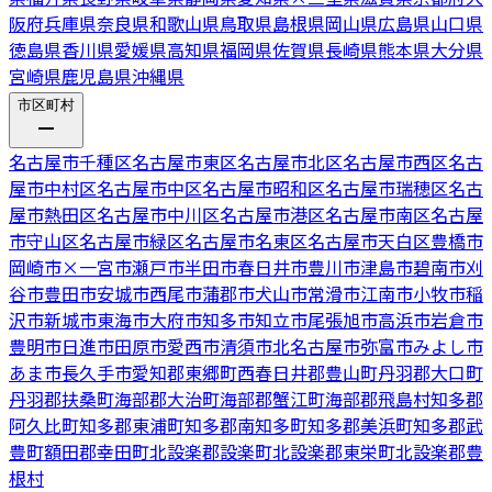
阪府
兵庫県
奈良県
和歌山県
鳥取県
島根県
岡山県
広島県
山口県
徳島県
香川県
愛媛県
高知県
福岡県
佐賀県
長崎県
熊本県
大分県
宮崎県
鹿児島県
沖縄県
市区町村
名古屋市千種区
名古屋市東区
名古屋市北区
名古屋市西区
名古
屋市中村区
名古屋市中区
名古屋市昭和区
名古屋市瑞穂区
名古
屋市熱田区
名古屋市中川区
名古屋市港区
名古屋市南区
名古屋
市守山区
名古屋市緑区
名古屋市名東区
名古屋市天白区
豊橋市
岡崎市
×
一宮市
瀬戸市
半田市
春日井市
豊川市
津島市
碧南市
刈
谷市
豊田市
安城市
西尾市
蒲郡市
犬山市
常滑市
江南市
小牧市
稲
沢市
新城市
東海市
大府市
知多市
知立市
尾張旭市
高浜市
岩倉市
豊明市
日進市
田原市
愛西市
清須市
北名古屋市
弥富市
みよし市
あま市
長久手市
愛知郡東郷町
西春日井郡豊山町
丹羽郡大口町
丹羽郡扶桑町
海部郡大治町
海部郡蟹江町
海部郡飛島村
知多郡
阿久比町
知多郡東浦町
知多郡南知多町
知多郡美浜町
知多郡武
豊町
額田郡幸田町
北設楽郡設楽町
北設楽郡東栄町
北設楽郡豊
根村