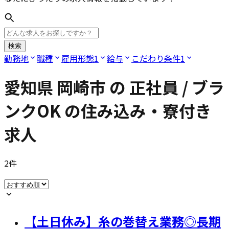
検索
勤務地
職種
雇用形態
1
給与
こだわり条件
1
愛知県 岡崎市
の
正社員 / ブラ
ンクOK
の住み込み・寮付き
求人
2
件
【土日休み】糸の巻替え業務◎長期