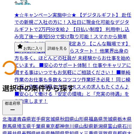
★☆キャンペーン実施中☆★ 【デジタルギフト】 赴任
での新規ご入社の方に！入社日に現金化可能なデジタ
ルギフトで2万円分支給♪ 【日払い制度】 利用申し込
み完了後～最短5分で受け取り可能！スマホから簡単
に申請いただけます！※規定あり 【こんな職場です】
お気に入り
詳細を見る
■約8割の社員が未経験からスタート！ 他業界出身の
方も多く、ほとんどの社員が 未経験からお仕事を始め
ています。 ■安心のサポート体制！ 仕事やキャリアに
関する事はいつでもお気軽にご相談ください！ ■単純
作業のお仕事も多数＆コツコツ作業好き必見！ 同じ繰
選択中の条件から探す
り返し作業が得意な方にオススメの求人もたくさん♪
■安心して働ける「安定の環境」と「充実の待遇」を
お約束します！
都道府県
北海道
青森県
岩手県
宮城県
秋田県
山形県
福島県
茨城県
栃木県
群馬県
埼玉県
千葉県
東京都
神奈川県
山梨県
新潟県
富山県
石川
県
福井県
長野県
岐阜県
静岡県
愛知県
×
三重県
滋賀県
京都府
大