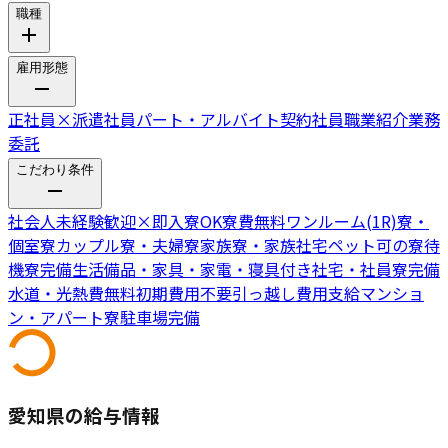
職種
雇用形態
正社員
×
派遣社員
パート・アルバイト
契約社員
職業紹介
業務
委託
こだわり条件
社会人未経験歓迎
×
即入寮OK
寮費無料
ワンルーム(1R)寮・
個室寮
カップル寮・夫婦寮
家族寮・家族社宅
ペット可の寮
待
機寮完備
生活備品・家具・家電・寝具付き
社宅・社員寮完備
水道・光熱費無料
初期費用不要
引っ越し費用支給
マンショ
ン・アパート寮
駐車場完備
愛知県の給与情報