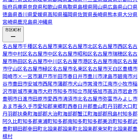
阪府
兵庫県
奈良県
和歌山県
鳥取県
島根県
岡山県
広島県
山口県
徳島県
香川県
愛媛県
高知県
福岡県
佐賀県
長崎県
熊本県
大分県
宮崎県
鹿児島県
沖縄県
市区町村
名古屋市千種区
名古屋市東区
名古屋市北区
名古屋市西区
名古
屋市中村区
名古屋市中区
名古屋市昭和区
名古屋市瑞穂区
名古
屋市熱田区
名古屋市中川区
名古屋市港区
名古屋市南区
名古屋
市守山区
名古屋市緑区
名古屋市名東区
名古屋市天白区
豊橋市
岡崎市
×
一宮市
瀬戸市
半田市
春日井市
豊川市
津島市
碧南市
刈
谷市
豊田市
安城市
西尾市
蒲郡市
犬山市
常滑市
江南市
小牧市
稲
沢市
新城市
東海市
大府市
知多市
知立市
尾張旭市
高浜市
岩倉市
豊明市
日進市
田原市
愛西市
清須市
北名古屋市
弥富市
みよし市
あま市
長久手市
愛知郡東郷町
西春日井郡豊山町
丹羽郡大口町
丹羽郡扶桑町
海部郡大治町
海部郡蟹江町
海部郡飛島村
知多郡
阿久比町
知多郡東浦町
知多郡南知多町
知多郡美浜町
知多郡武
豊町
額田郡幸田町
北設楽郡設楽町
北設楽郡東栄町
北設楽郡豊
根村