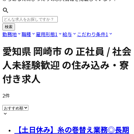
検索
勤務地
職種
雇用形態
1
給与
こだわり条件
1
愛知県 岡崎市
の
正社員 / 社会
人未経験歓迎
の住み込み・寮
付き求人
2
件
【土日休み】糸の巻替え業務◎長期