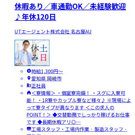
休暇あり／車通勤OK／未経験歓迎
♪年休120日
UTエージェント株式会社 名古屋AU
時給1,300円〜
愛知県 岡崎市
正社員
＜寮情報＞ ・個室寮完備！ ・スグに入寮可
能！ ・1R寮やカップル寮など様々♪ ※現場によ
って寮タイプが異なります ＜この求人の
POINT！＞ ◆交替勤務でしっかり稼げるお仕事
です ◆長期休暇アリ◎…
工場スタッフ・工場内作業 · 製造スタッフ ·