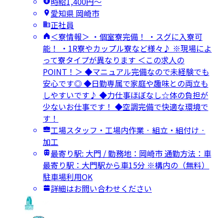
時給1,400円〜
愛知県 岡崎市
正社員
＜寮情報＞ ・個室寮完備！ ・スグに入寮可
能！ ・1R寮やカップル寮など様々♪ ※現場によ
って寮タイプが異なります ＜この求人の
POINT！＞ ◆マニュアル完備なので未経験でも
安心です◎ ◆日勤専属で家庭や趣味との両立も
しやすいです♪ ◆力仕事ほぼなし☆体の負担が
少ないお仕事です！ ◆空調完備で快適な環境で
す！
工場スタッフ・工場内作業 · 組立・組付け ·
加工
最寄り駅: 大門 / 勤務地：岡崎市 通勤方法：車
最寄り駅：大門駅から車15分 ※構内の（無料）
駐車場利用OK
詳細はお問い合わせください