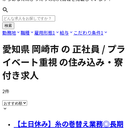
検索
勤務地
職種
雇用形態
1
給与
こだわり条件
1
愛知県 岡崎市
の
正社員 / プラ
イベート重視
の住み込み・寮
付き求人
2
件
【土日休み】糸の巻替え業務◎長期