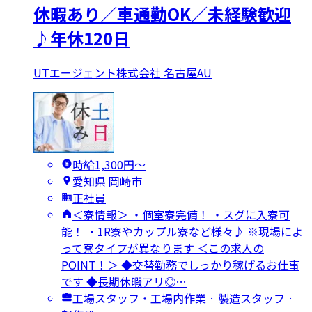
休暇あり／車通勤OK／未経験歓迎
♪年休120日
UTエージェント株式会社 名古屋AU
時給1,300円〜
愛知県 岡崎市
正社員
＜寮情報＞ ・個室寮完備！ ・スグに入寮可
能！ ・1R寮やカップル寮など様々♪ ※現場によ
って寮タイプが異なります ＜この求人の
POINT！＞ ◆交替勤務でしっかり稼げるお仕事
です ◆長期休暇アリ◎…
工場スタッフ・工場内作業 · 製造スタッフ ·