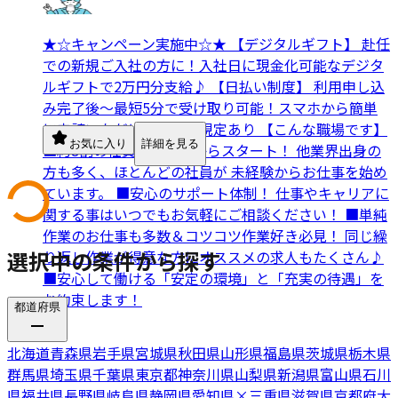
★☆キャンペーン実施中☆★ 【デジタルギフト】 赴任
での新規ご入社の方に！入社日に現金化可能なデジタ
ルギフトで2万円分支給♪ 【日払い制度】 利用申し込
み完了後～最短5分で受け取り可能！スマホから簡単
に申請いただけます！※規定あり 【こんな職場です】
お気に入り
詳細を見る
■約8割の社員が未経験からスタート！ 他業界出身の
方も多く、ほとんどの社員が 未経験からお仕事を始め
ています。 ■安心のサポート体制！ 仕事やキャリアに
関する事はいつでもお気軽にご相談ください！ ■単純
作業のお仕事も多数＆コツコツ作業好き必見！ 同じ繰
選択中の条件から探す
り返し作業が得意な方にオススメの求人もたくさん♪
■安心して働ける「安定の環境」と「充実の待遇」を
お約束します！
都道府県
北海道
青森県
岩手県
宮城県
秋田県
山形県
福島県
茨城県
栃木県
群馬県
埼玉県
千葉県
東京都
神奈川県
山梨県
新潟県
富山県
石川
県
福井県
長野県
岐阜県
静岡県
愛知県
×
三重県
滋賀県
京都府
大