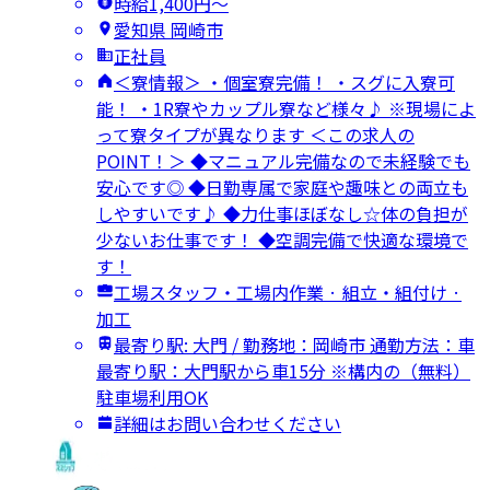
時給1,400円〜
愛知県 岡崎市
正社員
＜寮情報＞ ・個室寮完備！ ・スグに入寮可
能！ ・1R寮やカップル寮など様々♪ ※現場によ
って寮タイプが異なります ＜この求人の
POINT！＞ ◆マニュアル完備なので未経験でも
安心です◎ ◆日勤専属で家庭や趣味との両立も
しやすいです♪ ◆力仕事ほぼなし☆体の負担が
少ないお仕事です！ ◆空調完備で快適な環境で
す！
工場スタッフ・工場内作業 · 組立・組付け ·
加工
最寄り駅: 大門 / 勤務地：岡崎市 通勤方法：車
最寄り駅：大門駅から車15分 ※構内の（無料）
駐車場利用OK
詳細はお問い合わせください