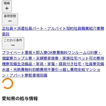
職種
雇用形態
正社員
×
派遣社員
パート・アルバイト
契約社員
職業紹介
業務
委託
こだわり条件
プライベート重視
×
即入寮OK
寮費無料
ワンルーム(1R)寮・
個室寮
カップル寮・夫婦寮
家族寮・家族社宅
ペット可の寮
待
機寮完備
生活備品・家具・家電・寝具付き
社宅・社員寮完備
水道・光熱費無料
初期費用不要
引っ越し費用支給
マンショ
ン・アパート寮
駐車場完備
愛知県の給与情報