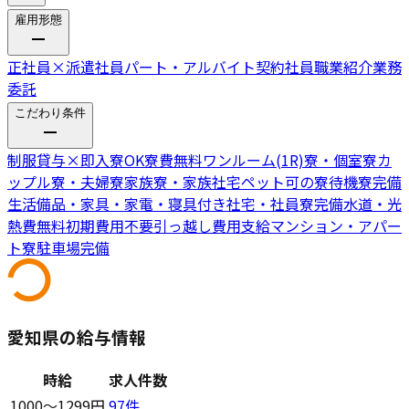
雇用形態
正社員
×
派遣社員
パート・アルバイト
契約社員
職業紹介
業務
委託
こだわり条件
制服貸与
×
即入寮OK
寮費無料
ワンルーム(1R)寮・個室寮
カ
ップル寮・夫婦寮
家族寮・家族社宅
ペット可の寮
待機寮完備
生活備品・家具・家電・寝具付き
社宅・社員寮完備
水道・光
熱費無料
初期費用不要
引っ越し費用支給
マンション・アパー
ト寮
駐車場完備
愛知県の給与情報
時給
求人件数
1000〜1299円
97
件