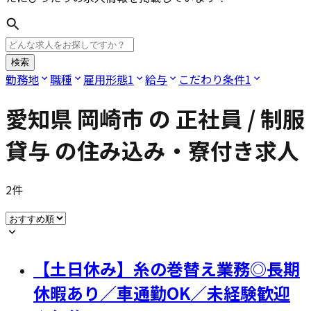
検索
勤務地
職種
雇用形態
1
給与
こだわり条件
1
愛知県 岡崎市
の
正社員 / 制服
貸与
の住み込み・寮付き求人
2
件
【土日休み】糸の巻替え業務◎長期
休暇あり／車通勤OK／未経験歓迎