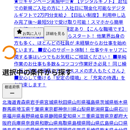
★☆キャンペーン実施中☆★ 【デジタルギフト】 赴任
での新規ご入社の方に！入社日に現金化可能なデジタ
ルギフトで2万円分支給♪ 【日払い制度】 利用申し込
み完了後～最短5分で受け取り可能！スマホから簡単
に申請いただけます！※規定あり 【こんな職場です】
お気に入り
詳細を見る
■約8割の社員が未経験からスタート！ 他業界出身の
方も多く、ほとんどの社員が 未経験からお仕事を始め
ています。 ■安心のサポート体制！ 仕事やキャリアに
関する事はいつでもお気軽にご相談ください！ ■単純
作業のお仕事も多数＆コツコツ作業好き必見！ 同じ繰
選択中の条件から探す
り返し作業が得意な方にオススメの求人もたくさん♪
■安心して働ける「安定の環境」と「充実の待遇」を
お約束します！
都道府県
北海道
青森県
岩手県
宮城県
秋田県
山形県
福島県
茨城県
栃木県
群馬県
埼玉県
千葉県
東京都
神奈川県
山梨県
新潟県
富山県
石川
県
福井県
長野県
岐阜県
静岡県
愛知県
×
三重県
滋賀県
京都府
大
阪府
兵庫県
奈良県
和歌山県
鳥取県
島根県
岡山県
広島県
山口県
徳島県
香川県
愛媛県
高知県
福岡県
佐賀県
長崎県
熊本県
大分県