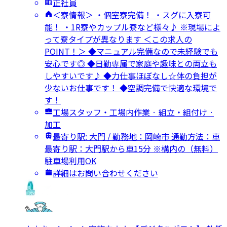
正社員
＜寮情報＞ ・個室寮完備！ ・スグに入寮可
能！ ・1R寮やカップル寮など様々♪ ※現場によ
って寮タイプが異なります ＜この求人の
POINT！＞ ◆マニュアル完備なので未経験でも
安心です◎ ◆日勤専属で家庭や趣味との両立も
しやすいです♪ ◆力仕事ほぼなし☆体の負担が
少ないお仕事です！ ◆空調完備で快適な環境で
す！
工場スタッフ・工場内作業 · 組立・組付け ·
加工
最寄り駅: 大門 / 勤務地：岡崎市 通勤方法：車
最寄り駅：大門駅から車15分 ※構内の（無料）
駐車場利用OK
詳細はお問い合わせください