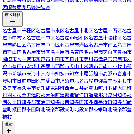
宮崎県
鹿児島県
沖縄県
市区町村
名古屋市千種区
名古屋市東区
名古屋市北区
名古屋市西区
名古
屋市中村区
名古屋市中区
名古屋市昭和区
名古屋市瑞穂区
名古
屋市熱田区
名古屋市中川区
名古屋市港区
名古屋市南区
名古屋
市守山区
名古屋市緑区
名古屋市名東区
名古屋市天白区
豊橋市
岡崎市
×
一宮市
瀬戸市
半田市
春日井市
豊川市
津島市
碧南市
刈
谷市
豊田市
安城市
西尾市
蒲郡市
犬山市
常滑市
江南市
小牧市
稲
沢市
新城市
東海市
大府市
知多市
知立市
尾張旭市
高浜市
岩倉市
豊明市
日進市
田原市
愛西市
清須市
北名古屋市
弥富市
みよし市
あま市
長久手市
愛知郡東郷町
西春日井郡豊山町
丹羽郡大口町
丹羽郡扶桑町
海部郡大治町
海部郡蟹江町
海部郡飛島村
知多郡
阿久比町
知多郡東浦町
知多郡南知多町
知多郡美浜町
知多郡武
豊町
額田郡幸田町
北設楽郡設楽町
北設楽郡東栄町
北設楽郡豊
根村
職種