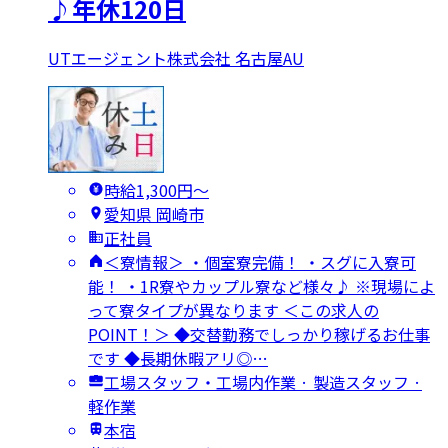
♪年休120日
UTエージェント株式会社 名古屋AU
時給1,300円〜
愛知県 岡崎市
正社員
＜寮情報＞ ・個室寮完備！ ・スグに入寮可
能！ ・1R寮やカップル寮など様々♪ ※現場によ
って寮タイプが異なります ＜この求人の
POINT！＞ ◆交替勤務でしっかり稼げるお仕事
です ◆長期休暇アリ◎…
工場スタッフ・工場内作業 · 製造スタッフ ·
軽作業
本宿