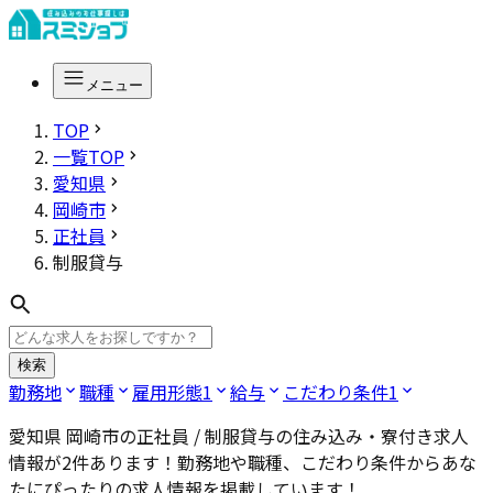
メニュー
TOP
一覧TOP
愛知県
岡崎市
正社員
制服貸与
検索
勤務地
職種
雇用形態
1
給与
こだわり条件
1
愛知県 岡崎市の正社員 / 制服貸与
の住み込み・寮付き求人
情報が
2
件あります！勤務地や職種、こだわり条件からあな
たにぴったりの求人情報を掲載しています！