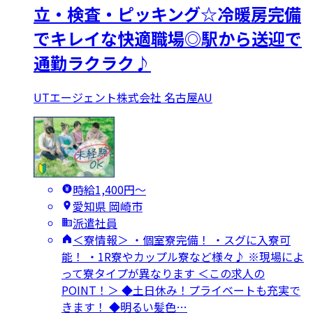
立・検査・ピッキング☆冷暖房完備
でキレイな快適職場◎駅から送迎で
通勤ラクラク♪
UTエージェント株式会社 名古屋AU
時給1,400円〜
愛知県 岡崎市
派遣社員
＜寮情報＞ ・個室寮完備！ ・スグに入寮可
能！ ・1R寮やカップル寮など様々♪ ※現場によ
って寮タイプが異なります ＜この求人の
POINT！＞ ◆土日休み！プライベートも充実で
きます！ ◆明るい髪色…