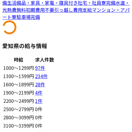
備
生活備品・家具・家電・寝具付き
社宅・社員寮完備
水道・
光熱費無料
初期費用不要
引っ越し費用支給
マンション・アパ
ート寮
駐車場完備
愛知県の給与情報
時給
求人件数
1000〜1299円
97
件
1300〜1599円
234
件
1600〜1899円
28
件
1900〜2199円
4
件
2200〜2499円
1
件
2500〜2799円
0件
2800〜3099円
0件
3100〜3399円
0件