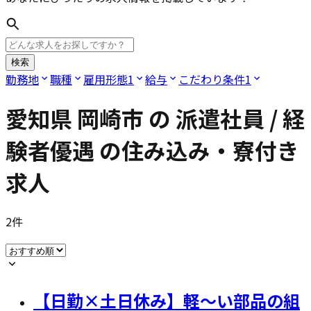
検索
勤務地
職種
雇用形態
1
給与
こだわり条件
1
愛知県 岡崎市
の
派遣社員 / 経
験者優遇
の住み込み・寮付き
求人
2
件
【日勤×土日休み】軽～い部品の組