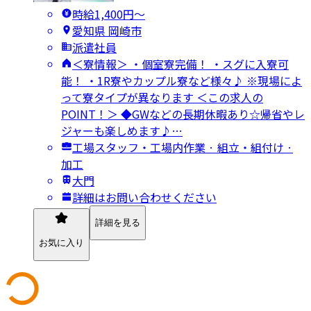
時給1,400円〜
愛知県 岡崎市
派遣社員
＜寮情報＞ ・個室寮完備！ ・スグに入寮可
能！ ・1R寮やカップル寮など様々♪ ※現場によ
って寮タイプが異なります ＜この求人の
POINT！＞ ◆GWなどの長期休暇あり☆帰省やレ
ジャーも楽しめます♪…
工場スタッフ・工場内作業 · 組立・組付け ·
加工
大門
詳細はお問い合わせください
詳細を見る
お気に入り