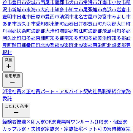
谷市
豊田市
安城市
西尾市
蒲郡市
犬山市
常滑市
江南市
小牧市
稲
沢市
新城市
東海市
大府市
知多市
知立市
尾張旭市
高浜市
岩倉市
豊明市
日進市
田原市
愛西市
清須市
北名古屋市
弥富市
みよし市
あま市
長久手市
愛知郡東郷町
西春日井郡豊山町
丹羽郡大口町
丹羽郡扶桑町
海部郡大治町
海部郡蟹江町
海部郡飛島村
知多郡
阿久比町
知多郡東浦町
知多郡南知多町
知多郡美浜町
知多郡武
豊町
額田郡幸田町
北設楽郡設楽町
北設楽郡東栄町
北設楽郡豊
根村
職種
雇用形態
派遣社員
×
正社員
パート・アルバイト
契約社員
職業紹介
業務
委託
こだわり条件
経験者優遇
×
即入寮OK
寮費無料
ワンルーム(1R)寮・個室寮
カップル寮・夫婦寮
家族寮・家族社宅
ペット可の寮
待機寮完